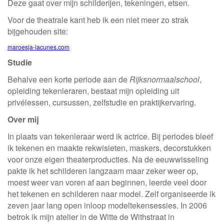
Deze gaat over mijn schilderijen, tekeningen, etsen.
Voor de theatrale kant heb ik een niet meer zo strak
bijgehouden site:
maroesja-lacunes.com
Studie
Behalve een korte periode aan de
Rijksnormaalschool
,
opleiding tekenleraren, bestaat mijn opleiding uit
privélessen, cursussen, zelfstudie en praktijkervaring.
Over mij
In plaats van tekenleraar werd ik actrice. Bij periodes bleef
ik tekenen en maakte rekwisieten, maskers, decorstukken
voor onze eigen theaterproducties. Na de eeuwwisseling
pakte ik het schilderen langzaam maar zeker weer op,
moest weer van voren af aan beginnen, leerde veel door
het tekenen en schilderen naar model. Zelf organiseerde ik
zeven jaar lang open inloop modeltekensessies. In 2006
betrok ik mijn atelier in de Witte de Withstraat in