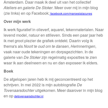
Amsterdam. Daar maak ik deel uit van het collectief
Ateliers en galerie De Stoker
. Meer over mij in mijn blog
(zie links) en op Facebook:
facebook.com/maroesjalacunes
Over mijn werk
Ik werk figuratief in olieverf, aquarel, tekenmaterialen. Naar
levend model, natuur en stilleven. Sinds een paar jaar heb
ik met groot plezier de grafiek ontdekt. Daarin volg ik
thema's als
Nooit te oud om te dansen
,
Herinneringen
,
vaak naar oude tekeningen en dorpsgezichten. In de
galerie van
De Stoker
zijn regelmatig exposities te zien
waar ik aan deelneem en nu en dan exposeer ik elders.
Boek
De afgelopen jaren heb ik mij geconcentreerd op het
schrijven. In mei 2022 is mijn autobiografie
De
Tovenaarsdochter
uitgekomen. Meer daarover in mijn blog
en op
detovenaarsdochter.nl