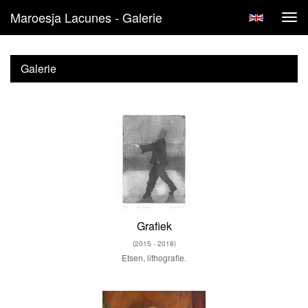
Maroesja Lacunes - Galerie
Tog
navi
Galerie
Grafiek
(2015 - 2018)
Etsen, lithografie.