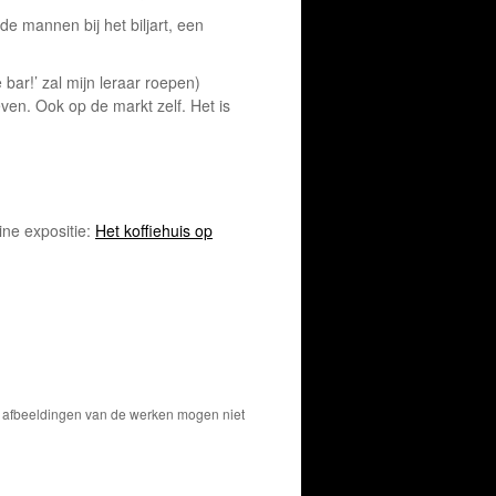
e mannen bij het biljart, een
bar!’ zal mijn leraar roepen)
en. Ook op de markt zelf. Het is
ine expositie:
Het koffiehuis op
De afbeeldingen van de werken mogen niet