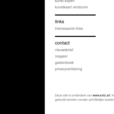
kunst kopen
kunstkaart versturen
links
interessante links
contact
nieuwsbrief
reageer
gastenboek
privacyverklaring
Deze site is onderdeel van
www.exto.art
. 
gebruikt worden zonder schriftelijke toest