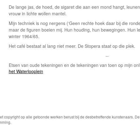
De lange jas, de hoed, de sigaret die aan een mond hangt, leunend
vrouw in lichte wollen mantel.
Mijn techniek is nog nergens (‘Geen rechte hoek daar bij die ronde 
maar de figuren boeien mij. Hun houding, hun bewegingen. Hun lev
winter 1964/65.
Het café bestaat al lang niet meer. De Stopera staat op die plek.
--
Etsen van oude tekeningen en de tekeningen van toen op mijn onl
het Waterlooplein
Het copyright op alle getoonde werken berust bij de desbetreffende kunstenaars. 
emming.