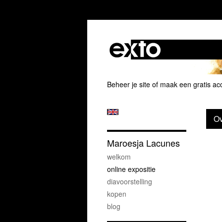
Beheer je site
of
maak een gratis ac
Ov
Maroesja Lacunes
welkom
online expositie
diavoorstelling
kopen
blog