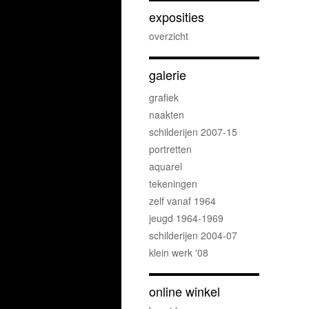
exposities
overzicht
galerie
grafiek
naakten
schilderijen 2007-15
portretten
aquarel
tekeningen
zelf vanaf 1964
jeugd 1964-1969
schilderijen 2004-07
klein werk '08
online winkel