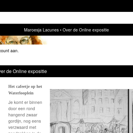
Maroesja Lacunes
Over de Online expositie
count aan
.
er de Online expositie
Het cafeetje op het
Waterlooplein
Je komt er binnen
door een rond
hangend zwaar
gordijn, nog eens
verzwaard met