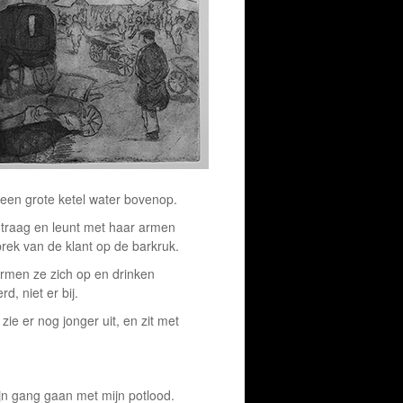
t een grote ketel water bovenop.
s traag en leunt met haar armen
prek van de klant op de barkruk.
armen ze zich op en drinken
d, niet er bij.
 zie er nog jonger uit, en zit met
ijn gang gaan met mijn potlood.