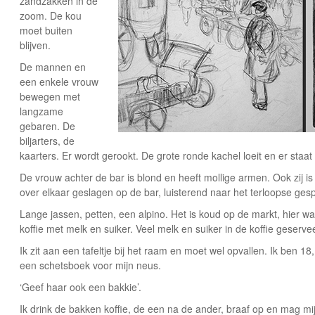
zandzakken in de
zoom. De kou
moet buiten
blijven.
De mannen en
een enkele vrouw
bewegen met
langzame
gebaren. De
biljarters, de
kaarters. Er wordt gerookt. De grote ronde kachel loeit en er staa
De vrouw achter de bar is blond en heeft mollige armen. Ook zij i
over elkaar geslagen op de bar, luisterend naar het terloopse ges
Lange jassen, petten, een alpino. Het is koud op de markt, hier w
koffie met melk en suiker. Veel melk en suiker in de koffie geserveer
Ik zit aan een tafeltje bij het raam en moet wel opvallen. Ik ben 18,
een schetsboek voor mijn neus.
‘Geef haar ook een bakkie’.
Ik drink de bakken koffie, de een na de ander, braaf op en mag m