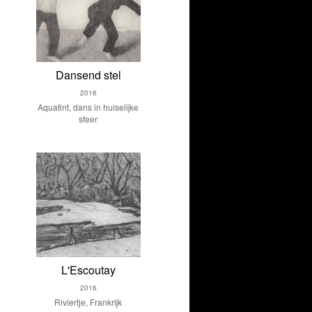
Dansend stel
2016
Aquatint, dans in huiselijke
sfeer
L'Escoutay
2016
Riviertje, Frankrijk