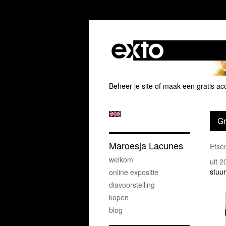
Beheer je site
of
maak een gratis ac
Gr
Maroesja Lacunes
Etsen
welkom
uit 
stuur
online expositie
diavoorstelling
kopen
blog