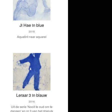
Ji Hae in blue
2018
Aquatint naar aquarel
Leraar 3 in blauw
2016
Uit de serie 'Nooit te oud om te
dansen' en nr 3 van het drieluik