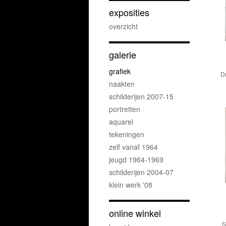
exposities
overzicht
galerie
grafiek
D
naakten
schilderijen 2007-15
portretten
aquarel
tekeningen
zelf vanaf 1964
jeugd 1964-1969
schilderijen 2004-07
klein werk '08
online winkel
S