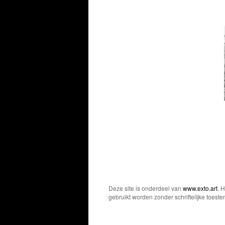
Deze site is onderdeel van
www.exto.art
. 
gebruikt worden zonder schriftelijke toest