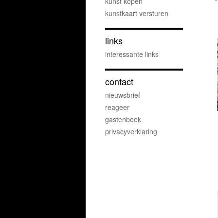
kunst kopen
kunstkaart versturen
links
interessante links
contact
nieuwsbrief
reageer
gastenboek
privacyverklaring