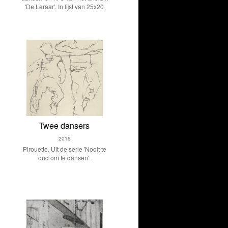
'De Leraar'. In lijst van 25x20
Twee dansers
2015
Pirouette. Uit de serie 'Nooit te
oud om te dansen'.