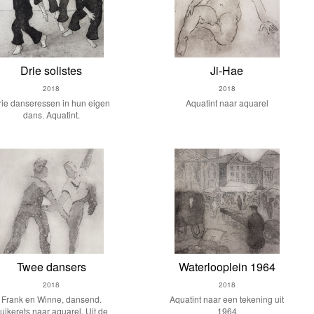
Drie solistes
Ji-Hae
2018
2018
rie danseressen in hun eigen
Aquatint naar aquarel
dans. Aquatint.
Twee dansers
Waterlooplein 1964
2018
2018
Frank en Winne, dansend.
Aquatint naar een tekening uit
uikerets naar aquarel. Uit de
1964