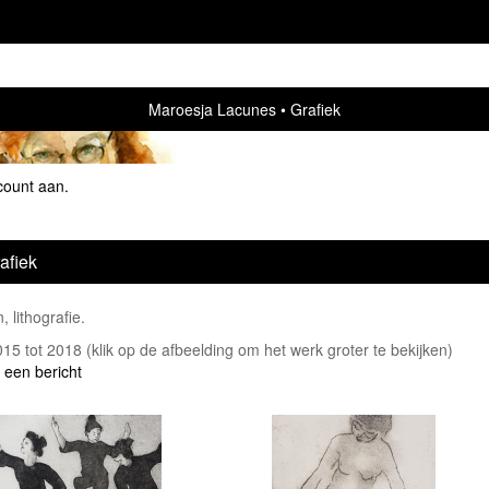
Maroesja Lacunes
Grafiek
count aan
.
afiek
, lithografie.
2015 tot 2018
(klik op de afbeelding om het werk groter te bekijken)
 een bericht