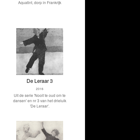
Aquatint, dorp in Frankrijk
De Leraar 3
2016
Uit de serie 'Nooit te oud om te
dansen' en nr 3 van het drieluik
'De Leraar'.