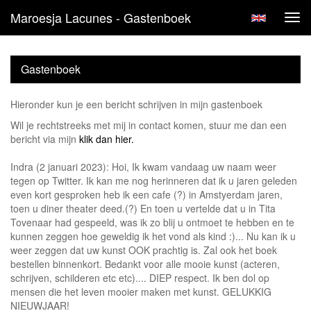
Maroesja Lacunes - Gastenboek
Tog
navi
Gastenboek
Hieronder kun je een bericht schrijven in mijn gastenboek
Wil je rechtstreeks met mij in contact komen, stuur me dan een
bericht via mijn
klik dan hier.
Indra (2 januari 2023): Hoi, Ik kwam vandaag uw naam weer
tegen op Twitter. Ik kan me nog herinneren dat ik u jaren geleden
even kort gesproken heb ik een cafe (?) in Amstyerdam jaren,
toen u diner theater deed.(?) En toen u vertelde dat u in Tita
Tovenaar had gespeeld, was ik zo blij u ontmoet te hebben en te
kunnen zeggen hoe geweldig ik het vond als kind :)... Nu kan ik u
weer zeggen dat uw kunst OOK prachtig is. Zal ook het boek
bestellen binnenkort. Bedankt voor alle mooie kunst (acteren,
schrijven, schilderen etc etc).... DIEP respect. Ik ben dol op
mensen die het leven mooier maken met kunst. GELUKKIG
NIEUWJAAR!