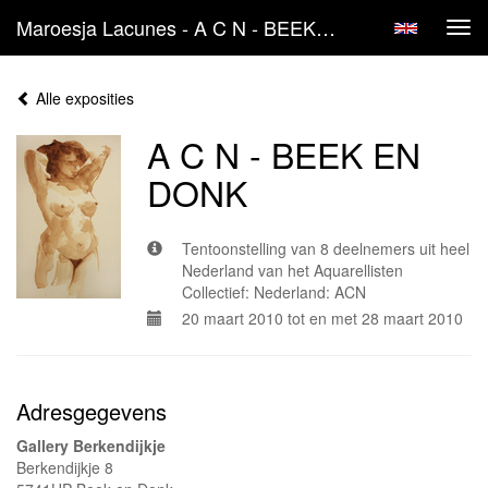
Maroesja Lacunes - A C N - BEEK EN DONK
Tog
navi
Alle exposities
A C N - BEEK EN
DONK
Tentoonstelling van 8 deelnemers uit heel
Nederland van het Aquarellisten
Collectief: Nederland: ACN
20 maart 2010 tot en met 28 maart 2010
Adresgegevens
Gallery Berkendijkje
Berkendijkje 8