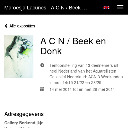
Maroesja Lacunes - A C N / Beek En Donk
Tog
navi
Alle exposities
A C N / Beek en
Donk
Tentoonstelling van 13 deelnemers uit
heel Nederland van het Aquarellisten
Collectief Nederland: ACN 3 Weekenden
in mei: 14/15 21/22 en 28/29
14 mei 2011 tot en met 29 mei 2011
Adresgegevens
Gallery Berkendijkje