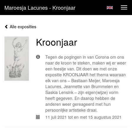
Maroesja Lacunes - Kroonjaar
Tog
navi
Alle exposities
Kroonjaar
Tegen de pogingen in van Corona om ons
naar de kroon te steken, maken wij er weer
een feestje van. Dit doen we met onze
expositie KROONJAAR het thema waaraan
elk van ons – Bastiaan Meijer, Maroesja
Lacunes, Jeannette van Brummelen en
Saskia Lensink – zijn eigen(wijze) vorm
heeft gegeven. En daarop hebben de
anderen weer gereageerd met hun
persoonlijke artistieke draai.
11 juli 2021 tot en met 15 augustus 2021