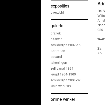
Adr
exposities
De S
overzicht
Witt
Ams
galerie
Nede
020 
grafiek
naakten
www.
schilderijen 2007-15
Za
portretten
Zo
aquarel
tekeningen
zelf vanaf 1964
jeugd 1964-1969
schilderijen 2004-07
klein werk '08
online winkel