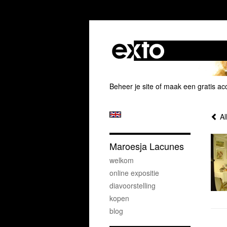
Beheer je site
of
maak een gratis ac
Al
Maroesja Lacunes
welkom
online expositie
diavoorstelling
kopen
blog