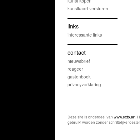
kunst kopen
kunstkaart versturen
links
interessante links
contact
nieuwsbrief
reageer
gastenboek
privacyverklaring
Deze site is onderdeel van
www.exto.art
. 
gebruikt worden zonder schriftelijke toest