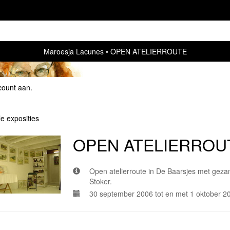
Maroesja Lacunes
OPEN ATELIERROUTE
count aan
.
le exposities
OPEN ATELIERROU
Open atelierroute in De Baarsjes met gezam
Stoker.
30 september 2006 tot en met 1 oktober 2