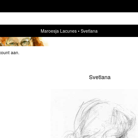
Maroesja Lacunes
Svetlana
count aan
.
Svetlana