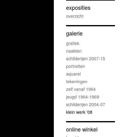
exposities
overzicht
galerie
grafiek
naakten
schilderijen 2007-15
portretten
aquarel
tekeningen
zelf vanaf 1964
jeugd 1964-1969
schilderijen 2004-07
klein werk '08
online winkel