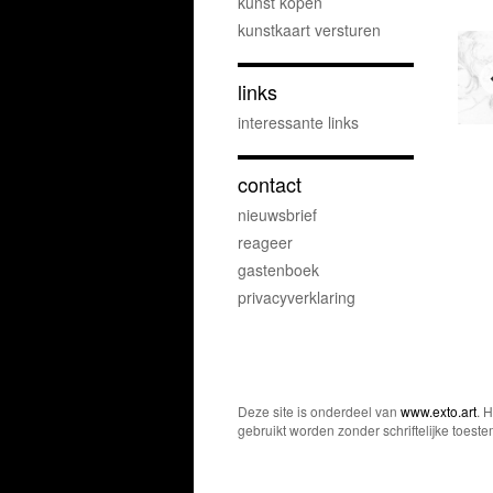
kunst kopen
kunstkaart versturen
links
interessante links
contact
nieuwsbrief
reageer
gastenboek
privacyverklaring
Deze site is onderdeel van
www.exto.art
. 
gebruikt worden zonder schriftelijke toest