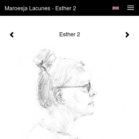
Maroesja Lacunes - Esther 2
Tog
navi
Esther 2