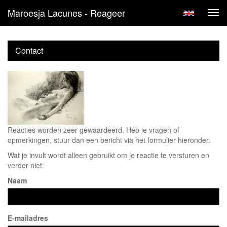
Maroesja Lacunes - Reageer
Tog
navi
Contact
Reacties worden zeer gewaardeerd. Heb je vragen of
opmerkingen, stuur dan een bericht via het formulier hieronder.
Wat je invult wordt alleen gebruikt om je reactie te versturen en
verder niet.
Naam
E-mailadres