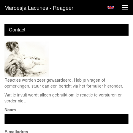
Maroesja Lacunes - Reageer
Tog
navi
Contact
Reacties worden zeer gewaardeerd. Heb je vragen of
opmerkingen, stuur dan een bericht via het formulier hieronder.
Wat je invult wordt alleen gebruikt om je reactie te versturen en
verder niet.
Naam
E-mailadres