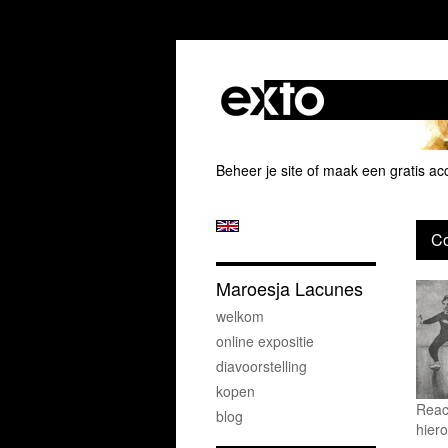
Beheer je site
of
maak een gratis ac
Co
Maroesja Lacunes
welkom
online expositie
diavoorstelling
kopen
Reac
blog
hiero