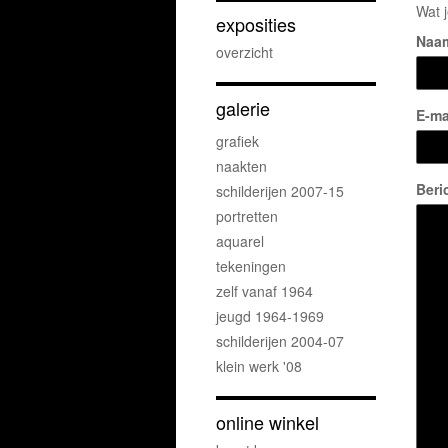
Wat j
exposities
Naa
overzicht
galerie
E-ma
grafiek
naakten
Beri
schilderijen 2007-15
portretten
aquarel
tekeningen
zelf vanaf 1964
jeugd 1964-1969
schilderijen 2004-07
klein werk '08
online winkel