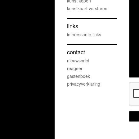
kunst kopen
kunstkaart versturen
links
interessante links
contact
nieuwsbrief
reageer
gastenboek
privacyverklaring