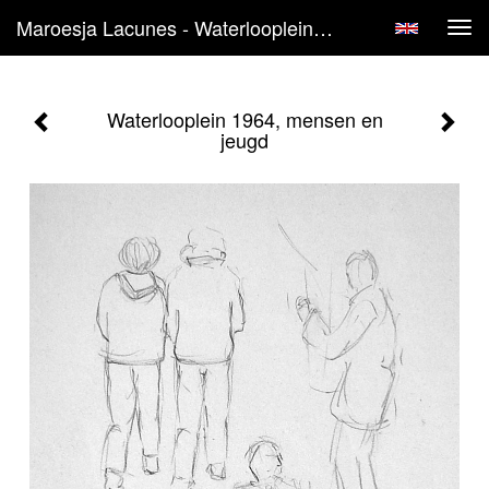
Maroesja Lacunes - Waterlooplein 1964, Mensen En Jeugd
Tog
navi
Waterlooplein 1964, mensen en
jeugd