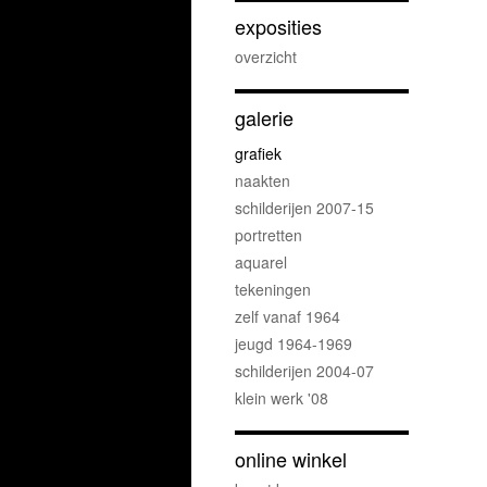
exposities
overzicht
galerie
grafiek
naakten
schilderijen 2007-15
portretten
aquarel
tekeningen
zelf vanaf 1964
jeugd 1964-1969
schilderijen 2004-07
klein werk '08
online winkel