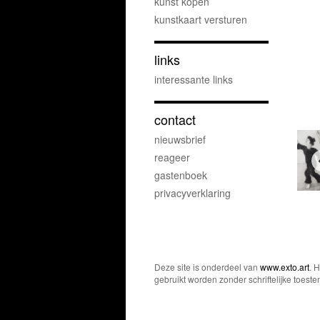
kunst kopen
kunstkaart versturen
links
interessante links
contact
nieuwsbrief
reageer
gastenboek
privacyverklaring
Deze site is onderdeel van
www.exto.art
. 
gebruikt worden zonder schriftelijke toest