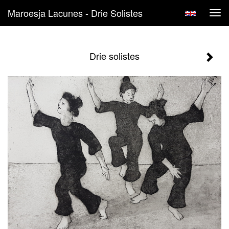
Maroesja Lacunes - Drie Solistes
Tog
navi
Drie solistes