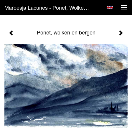
Maroesja Lacunes - Ponet, Wolken En Bergen
Tog
navi
Ponet, wolken en bergen