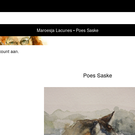
Maroesja Lacunes
Poes Saske
count aan
.
Poes Saske