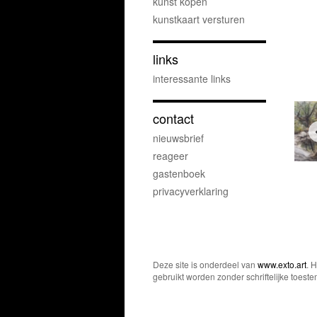
kunst kopen
kunstkaart versturen
links
interessante links
contact
nieuwsbrief
reageer
gastenboek
privacyverklaring
Deze site is onderdeel van
www.exto.art
. 
gebruikt worden zonder schriftelijke toest