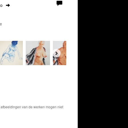
to
e
De afbeeldingen van de werken mogen niet