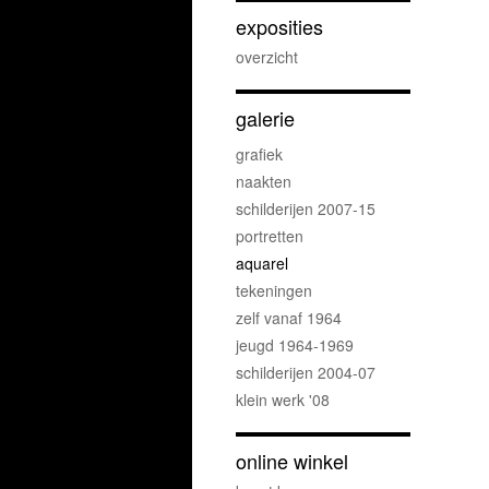
exposities
overzicht
galerie
grafiek
naakten
schilderijen 2007-15
portretten
aquarel
tekeningen
zelf vanaf 1964
jeugd 1964-1969
schilderijen 2004-07
klein werk '08
online winkel