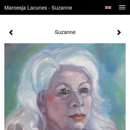
Maroesja Lacunes - Suzanne
Tog
navi
Suzanne