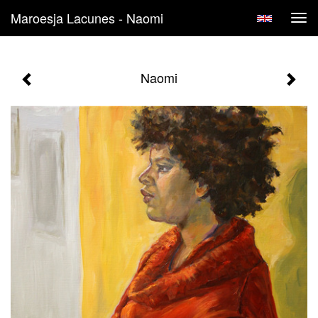
Maroesja Lacunes - Naomi
Tog
navi
Naomi