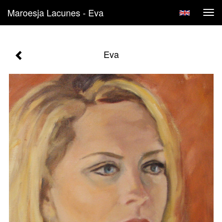
Maroesja Lacunes - Eva
Tog
navi
Eva