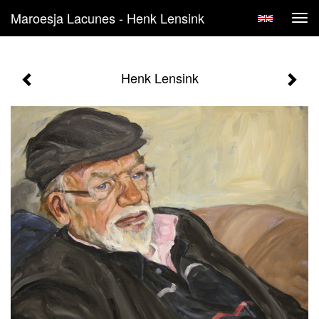
Maroesja Lacunes - Henk Lensink
Tog
navi
Henk Lensink