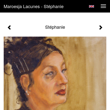
Maroesja Lacunes - Stéphanie
Tog
navi
Stéphanie