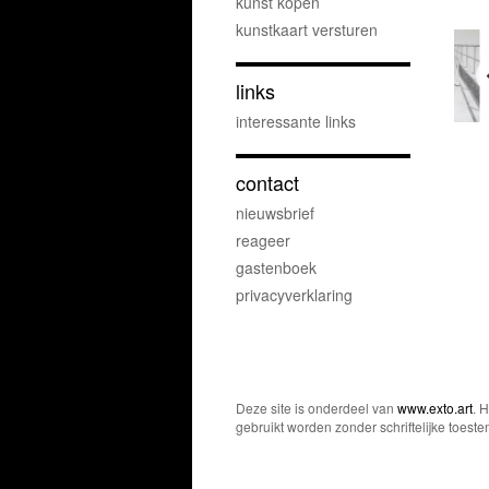
kunst kopen
kunstkaart versturen
links
interessante links
contact
nieuwsbrief
reageer
gastenboek
privacyverklaring
Deze site is onderdeel van
www.exto.art
. 
gebruikt worden zonder schriftelijke toest