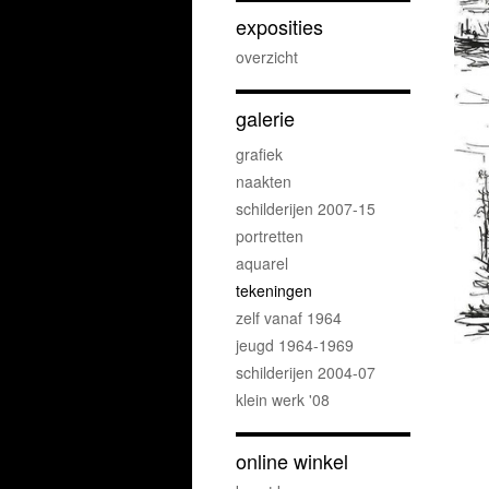
exposities
overzicht
galerie
grafiek
naakten
schilderijen 2007-15
portretten
aquarel
tekeningen
zelf vanaf 1964
jeugd 1964-1969
schilderijen 2004-07
klein werk '08
online winkel