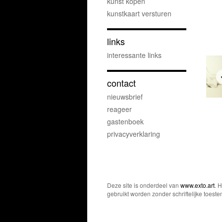
kunst kopen
kunstkaart versturen
links
interessante links
contact
nieuwsbrief
reageer
gastenboek
privacyverklaring
Deze site is onderdeel van
www.exto.art
. 
gebruikt worden zonder schriftelijke toest