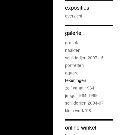
exposities
overzicht
galerie
grafiek
naakten
schilderijen 2007-15
portretten
aquarel
tekeningen
zelf vanaf 1964
jeugd 1964-1969
schilderijen 2004-07
klein werk '08
online winkel