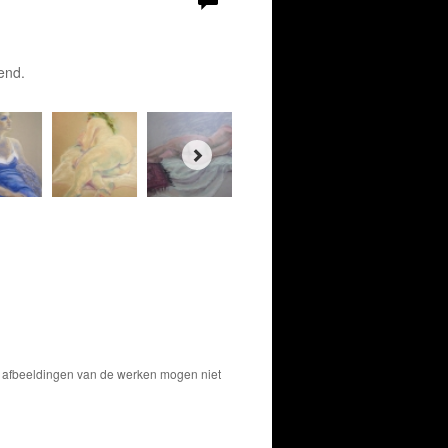
end.
De afbeeldingen van de werken mogen niet