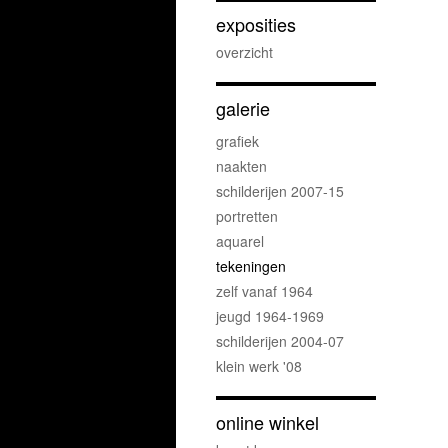
exposities
overzicht
galerie
grafiek
naakten
schilderijen 2007-15
portretten
aquarel
tekeningen
zelf vanaf 1964
jeugd 1964-1969
schilderijen 2004-07
klein werk '08
online winkel