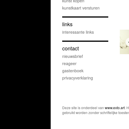
kunst kopen
kunstkaart versturen
links
interessante links
contact
nieuwsbrief
reageer
gastenboek
privacyverklaring
Deze site is onderdeel van
www.exto.art
. 
gebruikt worden zonder schriftelijke toest