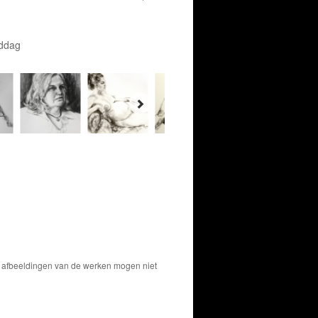
iddag
De afbeeldingen van de werken mogen niet