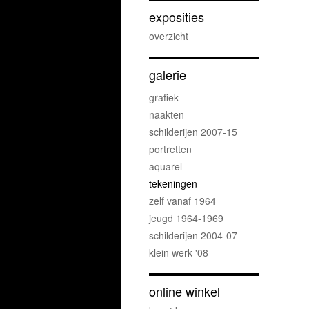
exposities
overzicht
galerie
grafiek
naakten
schilderijen 2007-15
portretten
aquarel
tekeningen
zelf vanaf 1964
jeugd 1964-1969
schilderijen 2004-07
klein werk '08
online winkel