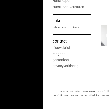
kunst kopen
kunstkaart versturen
links
interessante links
contact
nieuwsbrief
reageer
gastenboek
privacyverklaring
Deze site is onderdeel van
www.exto.art
. 
gebruikt worden zonder schriftelijke toest