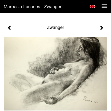
Maroesja Lacunes - Zwanger
Tog
navi
Zwanger